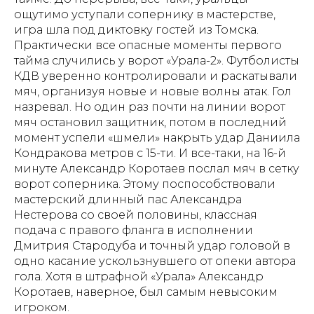
ощутимо уступали сопернику в мастерстве,
игра шла под диктовку гостей из Томска.
Практически все опасные моменты первого
тайма случились у ворот «Урала-2». Футболисты
КДВ уверенно контролировали и раскатывали
мяч, организуя новые и новые волны атак. Гол
назревал. Но один раз почти на линии ворот
мяч остановил защитник, потом в последний
момент успели «шмели» накрыть удар Даниила
Кондракова метров с 15-ти. И все-таки, на 16-й
минуте Александр Коротаев послал мяч в сетку
ворот соперника. Этому поспособствовали
мастерский длинный пас Александра
Нестерова со своей половины, классная
подача с правого фланга в исполнении
Дмитрия Стародуба и точный удар головой в
одно касание ускользнувшего от опеки автора
гола. Хотя в штрафной «Урала» Александр
Коротаев, наверное, был самым невысоким
игроком.