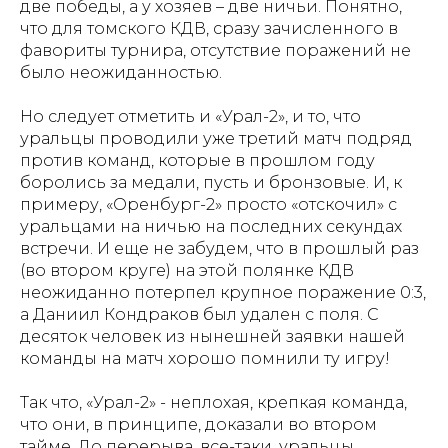
две победы, а у хозяев – две ничьи. Понятно,
что для томского КДВ, сразу зачисленного в
фавориты турнира, отсутствие поражений не
было неожиданностью.
Но следует отметить и «Урал-2», и то, что
уральцы проводили уже третий матч подряд
против команд, которые в прошлом году
боролись за медали, пусть и бронзовые. И, к
примеру, «Оренбург-2» просто «отскочил» с
уральцами на ничью на последних секундах
встречи. И еще не забудем, что в прошлый раз
(во втором круге) на этой полянке КДВ
неожиданно потерпел крупное поражение 0:3,
а Даниил Кондраков был удален с поля. С
десяток человек из нынешней заявки нашей
команды на матч хорошо помнили ту игру!
Так что, «Урал-2» - неплохая, крепкая команда,
что они, в принципе, доказали во втором
тайме. До перерыва, все-таки, уральцы