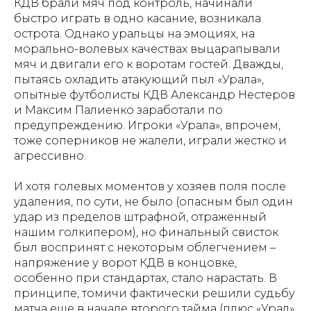
КДВ брали мяч под контроль, начинали
быстро играть в одно касание, возникала
острота. Однако уральцы на эмоциях, на
морально-волевых качествах выцарапывали
мяч и двигали его к воротам гостей. Дважды,
пытаясь охладить атакующий пыл «Урала»,
опытные футболисты КДВ Александр Нестеров
и Максим Палиенко заработали по
предупреждению. Игроки «Урала», впрочем,
тоже соперников не жалели, играли жестко и
агрессивно.
И хотя голевых моментов у хозяев поля после
удаления, по сути, не было (опасным был один
удар из пределов штрафной, отраженный
нашим голкипером), но финальный свисток
был воспринят с некоторым облегчением –
напряжение у ворот КДВ в концовке,
особенно при стандартах, стало нарастать. В
принципе, томичи фактически решили судьбу
матча еще в начале второго тайма (плюс «Урал»