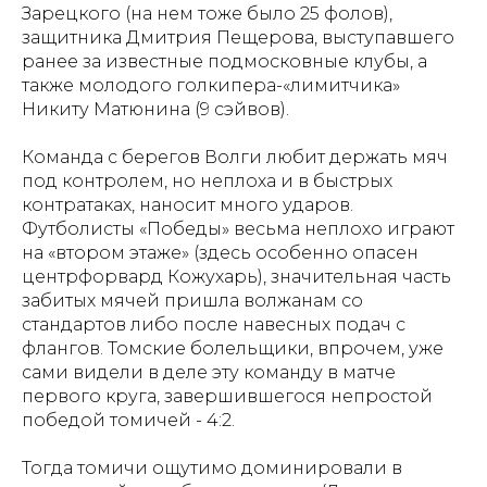
Зарецкого (на нем тоже было 25 фолов),
защитника Дмитрия Пещерова, выступавшего
ранее за известные подмосковные клубы, а
также молодого голкипера-«лимитчика»
Никиту Матюнина (9 сэйвов).
Команда с берегов Волги любит держать мяч
под контролем, но неплоха и в быстрых
контратаках, наносит много ударов.
Футболисты «Победы» весьма неплохо играют
на «втором этаже» (здесь особенно опасен
центрфорвард Кожухарь), значительная часть
забитых мячей пришла волжанам со
стандартов либо после навесных подач с
флангов. Томские болельщики, впрочем, уже
сами видели в деле эту команду в матче
первого круга, завершившегося непростой
победой томичей - 4:2.
Тогда томичи ощутимо доминировали в