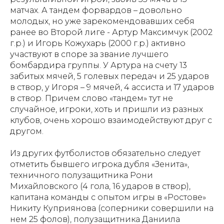
матчах. А тандем форвардов – довольно
молодых, но уже зарекомендовавших себя
ранее во Второй лиге - Артур Максимчук (2002
г.р.) и Игорь Кожухарь (2000 г.р.) активно
участвуют в споре за звание лучшего
бомбардира группы. У Артура на счету 13
забитых мячей, 5 голевых передач и 25 ударов
в створ, у Игоря – 9 мячей, 4 ассиста и 17 ударов
в створ. Причем слово «тандем» тут не
случайное, игроки, хоть и пришли из разных
клубов, очень хорошо взаимодействуют друг с
другом.
Из других футболистов обязательно следует
отметить бывшего игрока дубля «Зенита»,
техничного полузащитника Рони
Михайловского (4 гола, 16 ударов в створ),
капитана команды с опытом игры в «Ростове»
Никиту Куприянова (соперники совершили на
нем 25 фолов), полузащитника Даниила