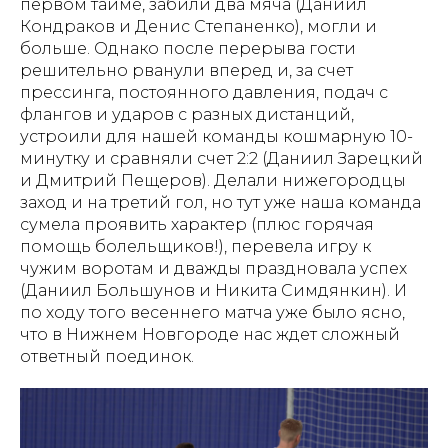
первом тайме, забили два мяча (Даниил
Кондраков и Денис Степаненко), могли и
больше. Однако после перерыва гости
решительно рванули вперед и, за счет
прессинга, постоянного давления, подач с
флангов и ударов с разных дистанций,
устроили для нашей команды кошмарную 10-
минутку и сравняли счет 2:2 (Даниил Зарецкий
и Дмитрий Пещеров). Делали нижегородцы
заход и на третий гол, но тут уже наша команда
сумела проявить характер (плюс горячая
помощь болельщиков!), перевела игру к
чужим воротам и дважды праздновала успех
(Даниил Большунов и Никита Симдянкин). И
по ходу того весеннего матча уже было ясно,
что в Нижнем Новгороде нас ждет сложный
ответный поединок.