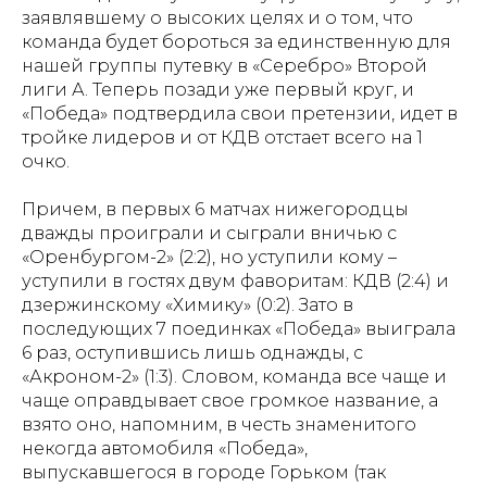
заявлявшему о высоких целях и о том, что
команда будет бороться за единственную для
нашей группы путевку в «Серебро» Второй
лиги А. Теперь позади уже первый круг, и
«Победа» подтвердила свои претензии, идет в
тройке лидеров и от КДВ отстает всего на 1
очко.
Причем, в первых 6 матчах нижегородцы
дважды проиграли и сыграли вничью с
«Оренбургом-2» (2:2), но уступили кому –
уступили в гостях двум фаворитам: КДВ (2:4) и
дзержинскому «Химику» (0:2). Зато в
последующих 7 поединках «Победа» выиграла
6 раз, оступившись лишь однажды, с
«Акроном-2» (1:3). Словом, команда все чаще и
чаще оправдывает свое громкое название, а
взято оно, напомним, в честь знаменитого
некогда автомобиля «Победа»,
выпускавшегося в городе Горьком (так