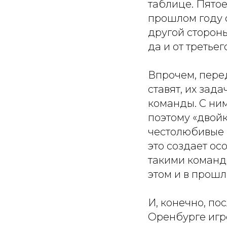
таблице. Пятое
прошлом году 
другой стороны
да и от третьег
Впрочем, перед
ставят, их зад
команды. С ни
поэтому «двой
честолюбивые 
это создает ос
такими команд
этом и в прошл
И, конечно, по
Оренбурге игр