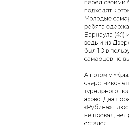
перед своими 
подходят к это
Молодые самарц
ребята одержал
Барнаула (4:1) 
ведь и из Дзер
был 1:0 в поль
самарцев не вы
А потом у «Кры
сверстников ещ
турнирного пол
ахово. Два пор
«Рубина» плюс д
не провал, нет
остался.