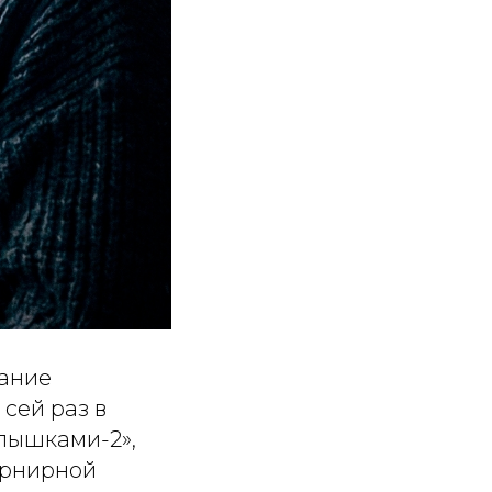
тание
сей раз в
лышками-2»,
турнирной