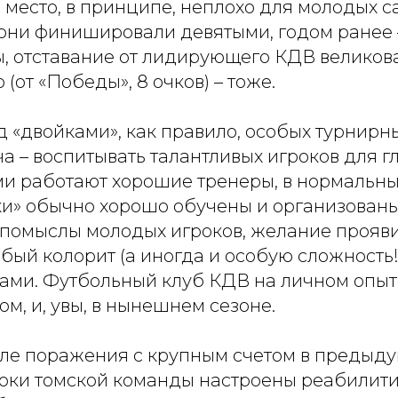
 место, в принципе, неплохо для молодых с
они финишировали девятыми, годом ранее 
, отставание от лидирующего КДВ великовато
о (от «Победы», 8 очков) – тоже.
 «двойками», как правило, особых турнирн
ача – воспитывать талантливых игроков для г
ми работают хорошие тренеры, в нормальны
ки» обычно хорошо обучены и организованы
помыслы молодых игроков, желание проявит
обый колорит (а иногда и особую сложность!
ами. Футбольный клуб КДВ на личном опыт
ом, и, увы, в нынешнем сезоне.
сле поражения с крупным счетом в предыду
оки томской команды настроены реабилит