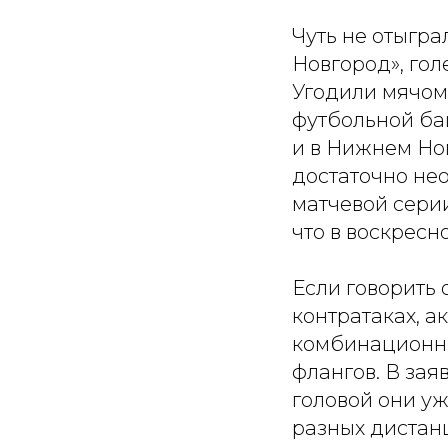
Чуть не отыгр
Новгород», гол
Угодили мячом 
футбольной байк
и в Нижнем Нов
достаточно нео
матчевой серии
что в воскресн
Если говорить 
контратаках, а
комбинационные
флангов. В зая
головой они уж
разных дистанц