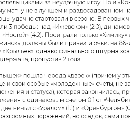
болельщиками за неудачную игру. Но и «К
му матчу не в лучшем и раздосадованном н
ы удачно стартовали в сезоне. В первых ч
и 3 победы: над «Ижевском» (2:0), динамо
и «Ностой» (4:2). Проиграли только «Химику» в 
жинска должны были привезти очки: на 86-
зу «Крыльев», однако финального штурма хо
держала, пропустив 2 гола.
лышек» пошла череда «двоек» (причем у эт
е и свои особые «молодежные» счеты, не з
ожения и статуса), которая закончилась, п
ажения с одинаковым счетом 0:1 от «Челяби
ве ничьи с «Уралом» (1:1) и «Оренбургом» (0
 разгромных поражений, но осадок, сами по