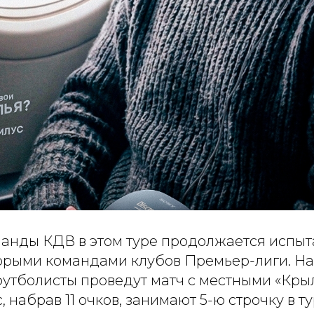
анды КДВ в этом туре продолжается испы
орыми командами клубов Премьер-лиги. На 
утболисты проведут матч с местными «Кры
, набрав 11 очков, занимают 5-ю строчку в 