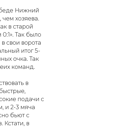
Победе Нижний
 чем хозяева.
ак в старой
0:1». Так было
 в свои ворота
льный итог 5-
ных очка. Так
беих команд.
ствовать в
 быстрые,
сокие подачи с
, и 2-3 мяча
сно бьют с
 Кстати, в