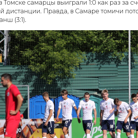
 Томске самарцы выиграли 1:0 как раз за сч
й дистанции. Правда, в Самаре томичи пот
нш (3:1).