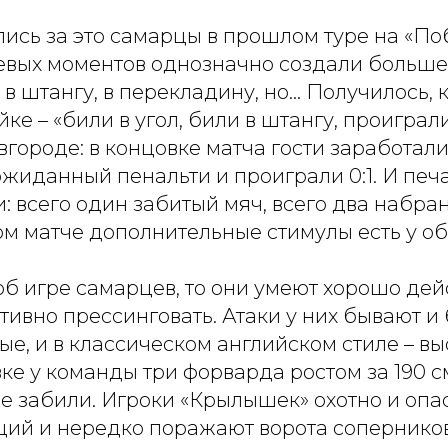
ались за это самарцы в прошлом туре на «
евых моментов однозначно создали больше,
в штангу, в перекладину, но… Получилось, к
е – «били в угол, били в штангу, проиграли 
городе: в концовке матча гости заработали
жиданный пенальти и проиграли 0:1. И печа
: всего один забитый мяч, всего два набран
ом матче дополнительные стимулы есть у о
об игре самарцев, то они умеют хорошо дей
ктивно прессинговать. Атаки у них бывают и
, и в классическом английском стиле – вы
вке у команды три форварда ростом за 190 см
е забили. Игроки «Крылышек» охотно и опа
ий и нередко поражают ворота соперников.