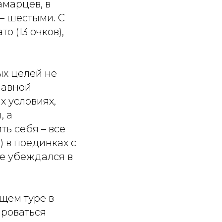
амарцев, в
– шестыми. С
 (13 очков),
ых целей не
лавной
х условиях,
, а
ь себя – все
) в поединках с
е убеждался в
щем туре в
ироваться