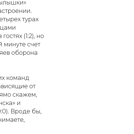
рылышки»
астроении.
етырех турах
вцами
гостях (1:2), но
й минуте счет
зяев оборона
их команд
ависящие от
рямо скажем,
нска» и
:0). Вроде бы,
нимаете,