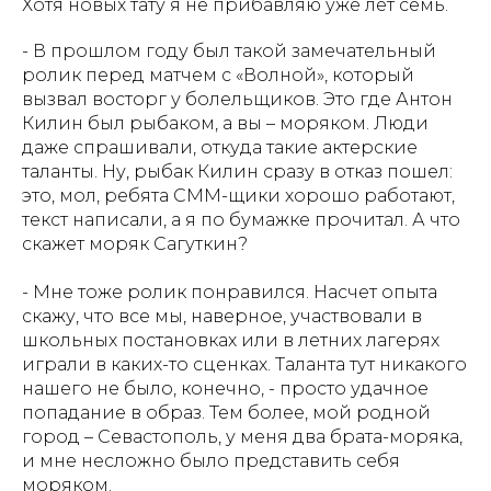
Хотя новых тату я не прибавляю уже лет семь.
- В прошлом году был такой замечательный
ролик перед матчем с «Волной», который
вызвал восторг у болельщиков. Это где Антон
Килин был рыбаком, а вы – моряком. Люди
даже спрашивали, откуда такие актерские
таланты. Ну, рыбак Килин сразу в отказ пошел:
это, мол, ребята СММ-щики хорошо работают,
текст написали, а я по бумажке прочитал. А что
скажет моряк Сагуткин?
- Мне тоже ролик понравился. Насчет опыта
скажу, что все мы, наверное, участвовали в
школьных постановках или в летних лагерях
играли в каких-то сценках. Таланта тут никакого
нашего не было, конечно, - просто удачное
попадание в образ. Тем более, мой родной
город – Севастополь, у меня два брата-моряка,
и мне несложно было представить себя
моряком.