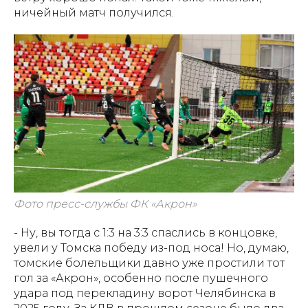
ничейный матч получился.
Фото пресс-службы ФК «Акрон»
- Ну, вы тогда с 1:3 на 3:3 спаслись в концовке,
увели у Томска победу из-под носа! Но, думаю,
томские болельщики давно уже простили тот
гол за «Акрон», особенно после пушечного
удара под перекладину ворот Челябинска в