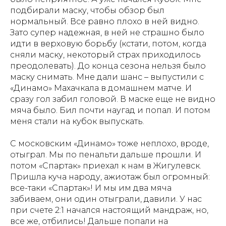
подбирали маску, чтобы обзор был
нормальный. Все равно плохо в ней видно.
Зато супер надежная, в ней не страшно было
идти в верховую борьбу (кстати, потом, когда
сняли маску, некоторый страх приходилось
преодолевать). До конца сезона нельзя было
маску снимать. Мне дали шанс – выпустили с
«Динамо» Махачкала в домашнем матче. И
сразу гол забил головой. В маске еще не видно
мяча было. Бил почти наугад и попал. И потом
меня стали на кубок выпускать.
С московским «Динамо» тоже неплохо, вроде,
отыграл. Мы по пенальти дальше прошли. И
потом «Спартак» приехал к нам в Жигулевск.
Пришла куча народу, ажиотаж был огромный:
все-таки «Спартак»! И мы им два мяча
забиваем, они один отыграли, давили. У нас
при счете 2:1 начался настоящий мандраж, но,
все же, отбились! Дальше попали на