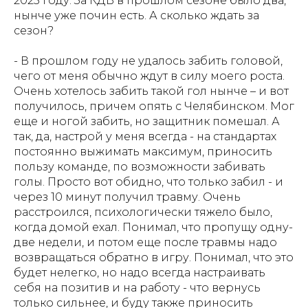
2025 году. За КДВ в прошлом сезоне было два,
нынче уже почин есть. А сколько ждать за
сезон?
- В прошлом году не удалось забить головой,
чего от меня обычно ждут в силу моего роста.
Очень хотелось забить такой гол нынче – и вот
получилось, причем опять с Челябинском. Мог
еще и ногой забить, но защитник помешал. А
так, да, настрой у меня всегда - на стандартах
постоянно выжимать максимум, приносить
пользу команде, по возможности забивать
голы. Просто вот обидно, что только забил - и
через 10 минут получил травму. Очень
расстроился, психологически тяжело было,
когда домой ехал. Понимал, что пропущу одну-
две недели, и потом еще после травмы надо
возвращаться обратно в игру. Понимал, что это
будет нелегко, но надо всегда настраивать
себя на позитив и на работу - что вернусь
только сильнее, и буду также приносить