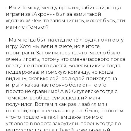
- Вы и Томску, между прочим, забивали, когда
играли за «Акрон» - был за вами такой
«должок»! Чем-то запомнились, может быть, эти
матчи с «Томью»?
- Матч тогда был на стадионе «Труд», помню эту
игру. Хотя мы вели в счете, но в итоге
проиграли. Запомнилось то, что тяжело было
очень играть, потому что смена часового пояса
всегда не просто дается. Болельщики и тогда
поддерживали томскую команду, но когда
видишь, сколько сейчас людей приходят на
игры и как за нас горячо болеют – то это
просто не сравнимо! А в Жигулевске тогда с
Томском, вообще, сумасшедший матч
получился. Вот там я как раз и забил мяч
головой, хорошее начало у нас было, но потом
что-то пошло не так. Нам даже прямо с
углового в ворота закрутили: парень тогда по
ветру хорошо попал. Такой тоже тяжелый,