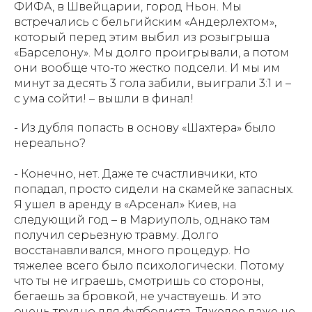
ФИФА, в Швейцарии, город Ньон. Мы
встречались с бельгийским «Андерлехтом»,
который перед этим выбил из розыгрыша
«Барселону». Мы долго проигрывали, а потом
они вообще что-то жестко подсели. И мы им
минут за десять 3 гола забили, выиграли 3:1 и –
с ума сойти! – вышли в финал!
- Из дубля попасть в основу «Шахтера» было
нереально?
- Конечно, нет. Даже те счастливчики, кто
попадал, просто сидели на скамейке запасных.
Я ушел в аренду в «Арсенал» Киев, на
следующий год – в Мариуполь, однако там
получил серьезную травму. Долго
восстанавливался, много процедур. Но
тяжелее всего было психологически. Потому
что ты не играешь, смотришь со стороны,
бегаешь за бровкой, не участвуешь. И это
очень трудно для футболиста. Тяжелее даже не