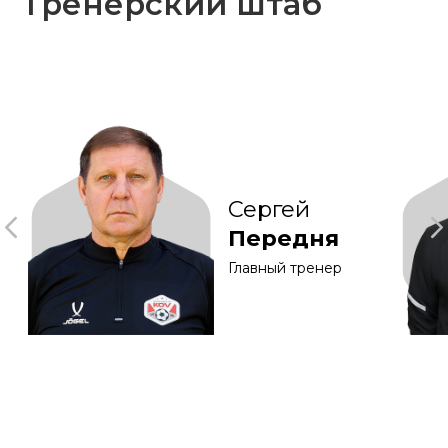
Интернет-магазин
Интернет-магазин
Билетный
KDV Online
«Ярче Плюс»
партнер
Сотрудничество
Документы
partner@fckdv.ru
Логотип
Соцсети