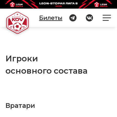
Билеты
Билеты
Игроки
основного состава
Вратари
1
30
Cтатистика
Илья
Да
Воронов
П