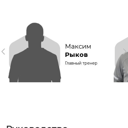
Интернет-магазин
Интернет-магазин
Билетный
KDV Online
«Ярче Плюс»
партнер
Сотрудничество
Документы
partner@fckdv.ru
Логотип
Соцсети