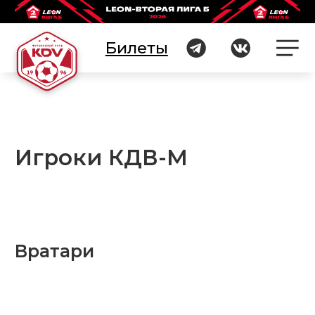
Билеты
Билеты
Игроки КДВ-М
Вратари
82
12
Алексей
Се
Геращенко
В
Дата рождения:
Дат