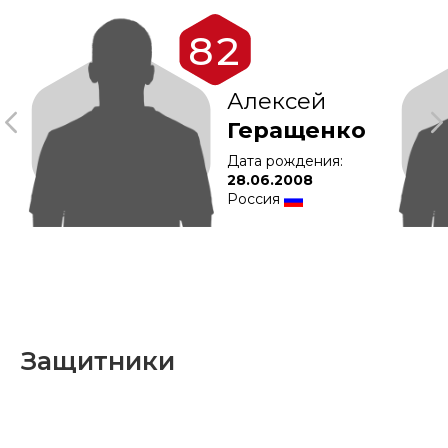
28.06.2008
09.
Россия
Рос
Защитники
28
9
Семён
Ил
Перельмутер
Иб
Дата рождения:
Дат
17.06.2006
19.1
Россия
Рос